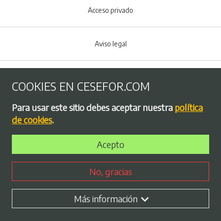
Acceso privado
Aviso legal
Política de Cookies
COOKIES EN CESEFOR.COM
Menú del pie
Para usar este sitio debes aceptar nuestra
política
Política de privacidad
de cookies
.
Acepto
Bolsa de empleo
No, gracias
Perfil contratante
Más información
Plan de Igualdad