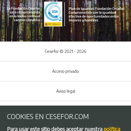
Cesefor © 2021 - 2026
Acceso privado
Aviso legal
Política de Cookies
COOKIES EN CESEFOR.COM
Menú del pie
Para usar este sitio debes aceptar nuestra
política
Política de privacidad