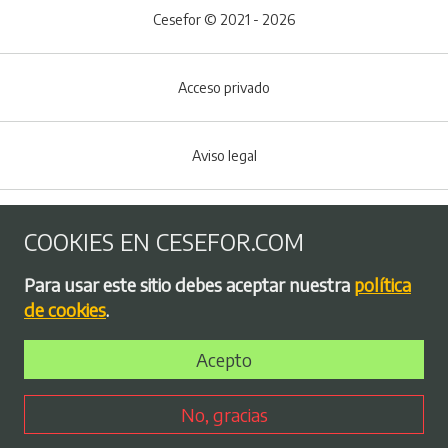
Cesefor © 2021 - 2026
Acceso privado
Aviso legal
Política de Cookies
COOKIES EN CESEFOR.COM
Menú del pie
Para usar este sitio debes aceptar nuestra
política
Política de privacidad
de cookies
.
Acepto
Bolsa de empleo
No, gracias
Perfil contratante