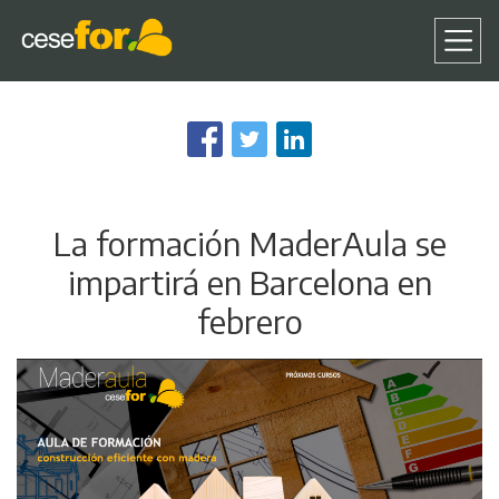
Pasar
al
contenido
principal
La formación MaderAula se
impartirá en Barcelona en
febrero