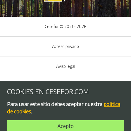
Cesefor © 2021 - 2026
Acceso privado
Aviso legal
Política de Cookies
COOKIES EN CESEFOR.COM
Menú del pie
Para usar este sitio debes aceptar nuestra
política
Política de privacidad
de cookies
.
Acepto
Bolsa de empleo