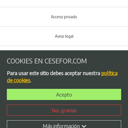
Acceso privado
Aviso legal
Política de Cookies
COOKIES EN CESEFOR.COM
Menú del pie
Para usar este sitio debes aceptar nuestra
política
Política de privacidad
de cookies
.
Acepto
Bolsa de empleo
No, gracias
Perfil contratante
Más información