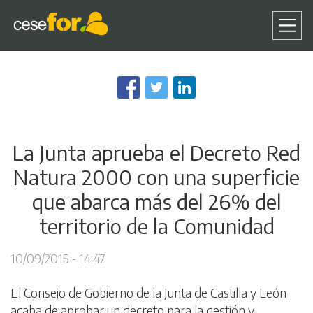
Pasar
al
contenido
principal
La Junta aprueba el Decreto Red
Natura 2000 con una superficie
que abarca más del 26% del
territorio de la Comunidad
10/09/2015 - 14:47
El Consejo de Gobierno de la Junta de Castilla y León
acaba de aprobar un decreto para la gestión y