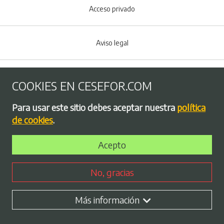
Acceso privado
Aviso legal
Política de Cookies
COOKIES EN CESEFOR.COM
Menú del pie
Para usar este sitio debes aceptar nuestra
política
Política de privacidad
de cookies
.
Acepto
Bolsa de empleo
No, gracias
Perfil contratante
Más información
Plan de Igualdad