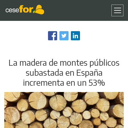
Pasar
al
contenido
principal
La madera de montes públicos
subastada en España
incrementa en un 53%