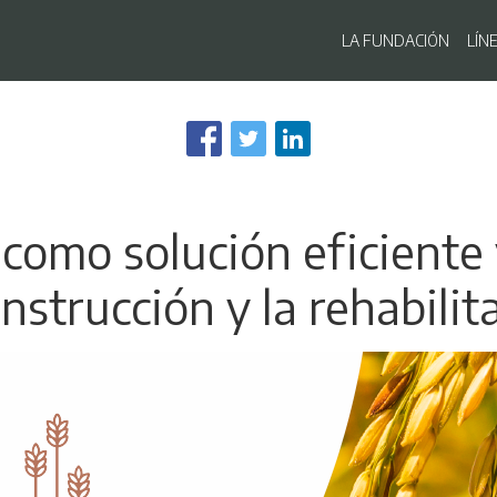
Navegaci
LA FUNDACIÓN
LÍN
Pasar
al
contenido
principal
 como solución eficiente
onstrucción y la rehabilit