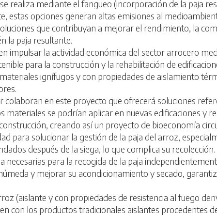
se realiza mediante el fangueo (incorporación de la paja resul
e, estas opciones generan altas emisiones al medioambient
oluciones que contribuyan a mejorar el rendimiento, la compe
 la paja resultante.
impulsar la actividad económica del sector arrocero media
enible para la construcción y la rehabilitación de edificacio
 materiales ignífugos y con propiedades de aislamiento térm
ores.
aboran en este proyecto que ofrecerá soluciones referente
os materiales se podrían aplicar en nuevas edificaciones y re
 construcción, creando así un proyecto de bioeconomía circu
ra solucionar la gestión de la paja del arroz, especialm
ados después de la siega, lo que complica su recolección. Po
a necesarias para la recogida de la paja independientemente
a húmeda y mejorar su acondicionamiento y secado, garanti
roz (aislante y con propiedades de resistencia al fuego deriv
n con los productos tradicionales aislantes procedentes del 