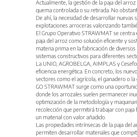
Actualmente, la gestión de la paja del arroz 
quema controlada o su retirada. No obstant
De ahí, la necesidad de desarrollar nuevas s
explotaciones arroceras valorizando también
El Grupo Operativo STRAWMAT se centra en 
paja del arroz como solución eficiente y sost
materia prima en la fabricación de diversos
sistemas constructivos para diferentes sect
La UNIO, AGROBELGA, AIMPLAS y Cesefor col
eficiencia energética. En concreto, los nuev
sectores como el agrícola, el ganadero o la
GO STRAWMAT surge como una oportunidad pa
donde los arrozales suelen permanecer inund
optimización de la metodología y maquinari
recolección que permitirá trabajar con paj
un material con valor añadido.
Las propiedades intrínsecas de la paja del ar
permiten desarrollar materiales que compite