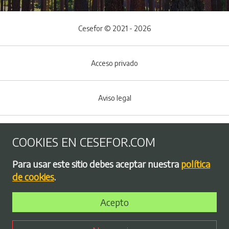
Cesefor © 2021 - 2026
Acceso privado
Aviso legal
Política de Cookies
COOKIES EN CESEFOR.COM
Menú del pie
Para usar este sitio debes aceptar nuestra
política
Política de privacidad
de cookies
.
Acepto
Bolsa de empleo