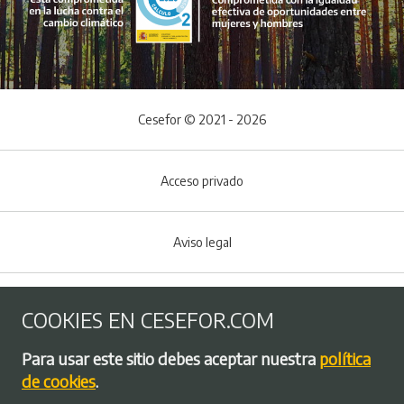
Cesefor © 2021 - 2026
Acceso privado
Aviso legal
Política de Cookies
COOKIES EN CESEFOR.COM
Menú del pie
Para usar este sitio debes aceptar nuestra
política
Política de privacidad
de cookies
.