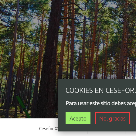
COOKIES EN CESEFOR
Para usar este sitio debes ac
Acepto
No, gracias
Cesefor © 2021 - 2026
Acceso privado
Avi
Menú del pie