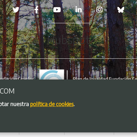
Redes sociales
Hubspot
.COM
eptar nuestra
política de cookies
.
so legal
Política de Cookies
Política de privacidad
Bolsa de