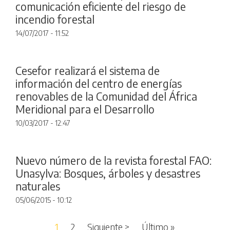
comunicación eficiente del riesgo de
incendio forestal
14/07/2017 - 11:52
Cesefor realizará el sistema de
información del centro de energías
renovables de la Comunidad del África
Meridional para el Desarrollo
10/03/2017 - 12:47
Nuevo número de la revista forestal FAO:
Unasylva: Bosques, árboles y desastres
naturales
05/06/2015 - 10:12
Paginación
Siguiente página
Última página
1
2
Siguiente >
Último »