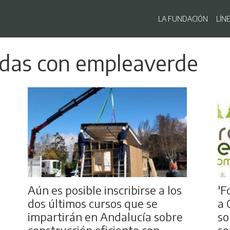
Navegaci
LA FUNDACIÓN
LÍN
Pasar
adas con empleaverde
al
contenido
principal
Aún es posible inscribirse a los
'F
dos últimos cursos que se
a 
impartirán en Andalucía sobre
so
construcción eficiente con
so