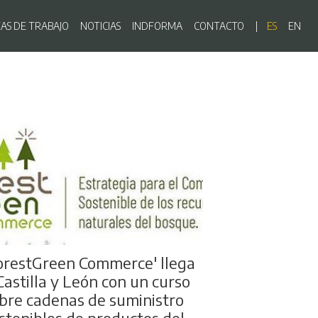
ón principal
EAS DE TRABAJO
NOTICIAS
INDFORMA
CONTACTO
ES
EN
orestGreen Commerce' llega
Castilla y León con un curso
bre cadenas de suministro
stenibles de productos del