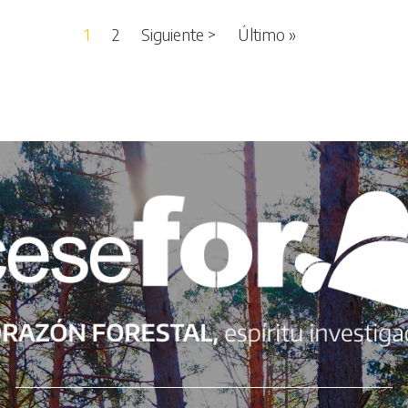
Siguiente página
Última página
1
2
Siguiente >
Último »