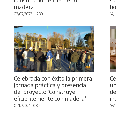
madera
b
02/02/2022 - 12:30
14/1
Celebrada con éxito la primera
Ce
jornada práctica y presencial
un
del proyecto ‘Construye
de
eficientemente con madera'
in
01/12/2021 - 08:21
16/1