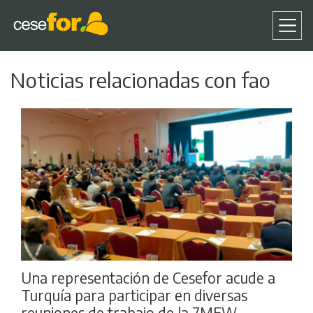
Pasar
Noticias relacionadas con fao
al
contenido
principal
Una representación de Cesefor acude a
Turquía para participar en diversas
reuniones de trabajo de la 7MFW