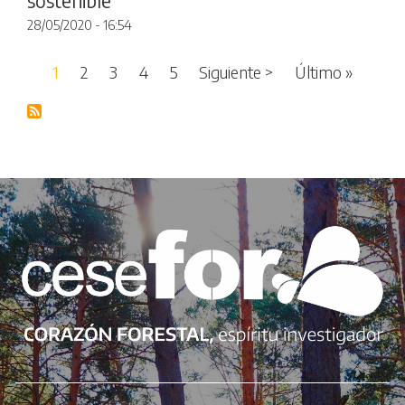
sostenible
28/05/2020 - 16:54
Paginación
Siguiente página
Última 
1
2
3
4
5
Siguiente >
Último »