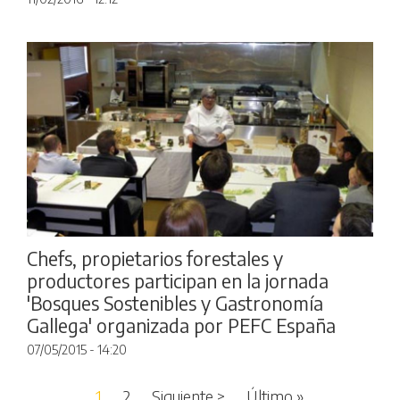
Chefs, propietarios forestales y
productores participan en la jornada
'Bosques Sostenibles y Gastronomía
Gallega' organizada por PEFC España
07/05/2015 - 14:20
Paginación
Siguiente página
Última página
1
2
Siguiente >
Último »