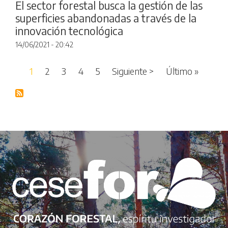
El sector forestal busca la gestión de las
superficies abandonadas a través de la
innovación tecnológica
14/06/2021 - 20:42
Paginación
Siguiente página
Última 
1
2
3
4
5
Siguiente >
Último »