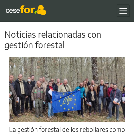
Pasar
Noticias relacionadas con
al
contenido
gestión forestal
principal
La gestión forestal de los rebollares como