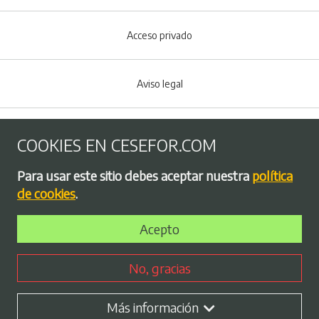
Acceso privado
Aviso legal
Política de Cookies
COOKIES EN CESEFOR.COM
Menú del pie
Para usar este sitio debes aceptar nuestra
política
Política de privacidad
de cookies
.
Acepto
Bolsa de empleo
No, gracias
Perfil contratante
Más información