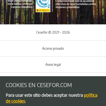
Cesefor © 2021 - 2026
Acceso privado
Aviso legal
Política de Cookies
COOKIES EN CESEFOR.COM
Menú del pie
Para usar este sitio debes aceptar nuestra
política
Política de privacidad
de cookies
.