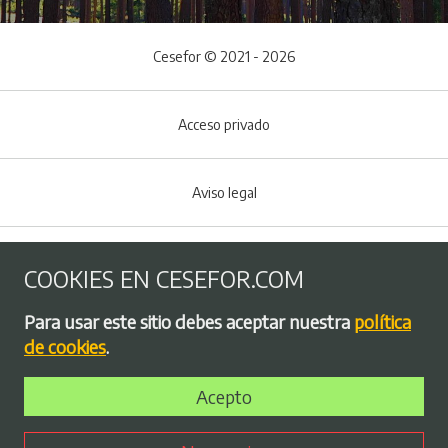
Cesefor © 2021 - 2026
Acceso privado
Aviso legal
Política de Cookies
COOKIES EN CESEFOR.COM
Menú del pie
Para usar este sitio debes aceptar nuestra
política
Política de privacidad
de cookies
.
Acepto
Bolsa de empleo