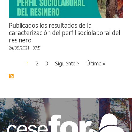
Publicados los resultados de la
caracterización del perfil sociolaboral del
resinero
24/09/2021 - 07:51
Paginación
Siguiente página
Última pági
1
2
3
Siguiente >
Último »