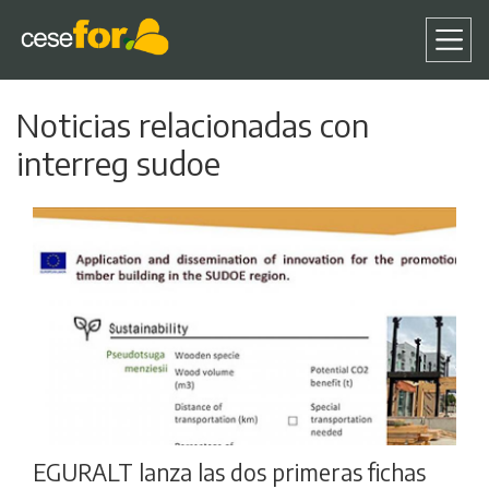
Pasar
Noticias relacionadas con
al
contenido
interreg sudoe
principal
EGURALT lanza las dos primeras fichas