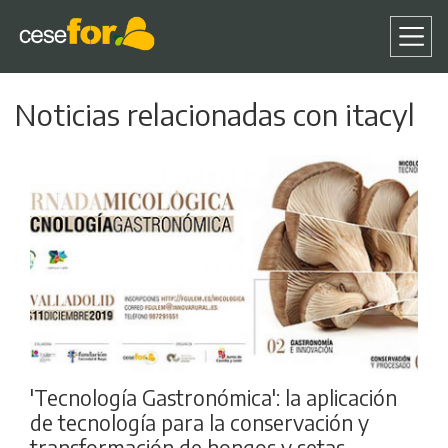
Pasar
Noticias relacionadas con itacyl
al
contenido
principal
'Tecnología Gastronómica': la aplicación
de tecnología para la conservación y
transformación de hongos y setas