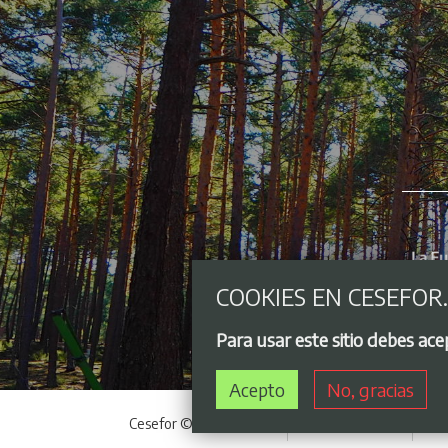
COOKIES EN CESEFOR
Para usar este sitio debes ac
Acepto
No, gracias
Cesefor © 2021 - 2026
Acceso privado
Avi
Menú del pie