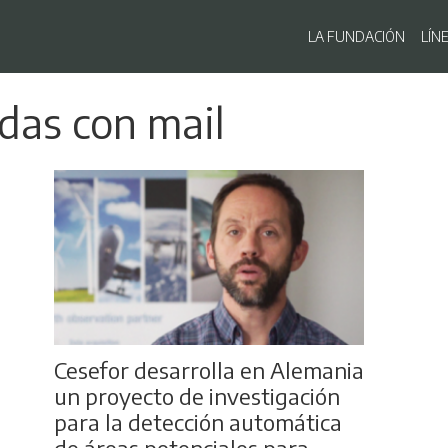
Navegaci
LA FUNDACIÓN
LÍN
Pasar
adas con mail
al
contenido
principal
Cesefor desarrolla en Alemania
un proyecto de investigación
para la detección automática
de áreas potenciales para