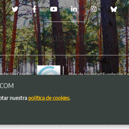
Redes sociales
Hubspot
.COM
eptar nuestra
política de cookies
.
so legal
Política de Cookies
Política de privacidad
Bolsa de