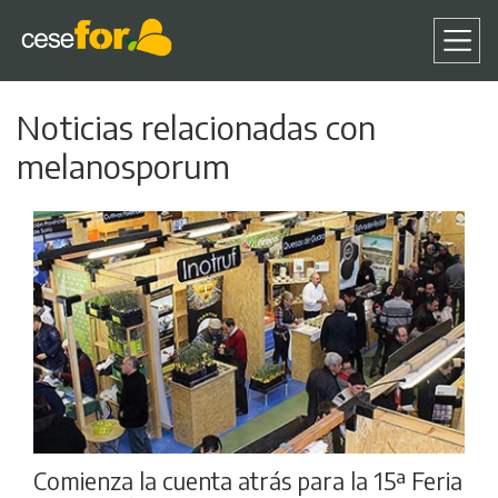
Pasar
Noticias relacionadas con
al
contenido
melanosporum
principal
Comienza la cuenta atrás para la 15ª Feria