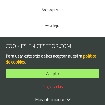
Acceso privado
Aviso legal
Política de Cookies
COOKIES EN CESEFOR.COM
Menú del pie
Para usar este sitio debes aceptar nuestra
política
Política de privacidad
de cookies
.
Acepto
Bolsa de empleo
No, gracias
Perfil contratante
Más información