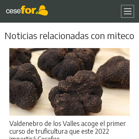
Pasar
Noticias relacionadas con miteco
al
contenido
principal
Valdenebro de los Valles acoge el primer
curso de truficultura que este 2022
impartirá Cesefor