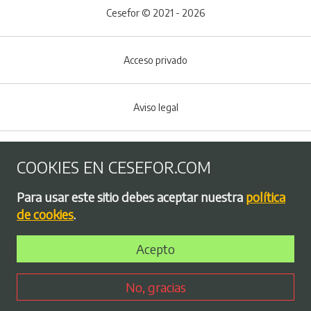
Cesefor © 2021 - 2026
Acceso privado
Aviso legal
Política de Cookies
COOKIES EN CESEFOR.COM
Menú del pie
Para usar este sitio debes aceptar nuestra
política
Política de privacidad
de cookies
.
Acepto
Bolsa de empleo
No, gracias
Perfil contratante