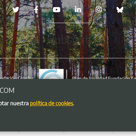
Redes sociales
Hubspot
.COM
eptar nuestra
política de cookies
.
so legal
Política de Cookies
Política de privacidad
Bolsa de