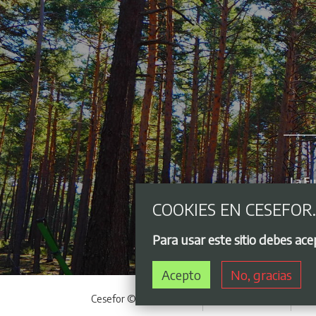
COOKIES EN CESEFOR
Para usar este sitio debes ac
Acepto
No, gracias
Cesefor © 2021 - 2026
Acceso privado
Avi
Menú del pie