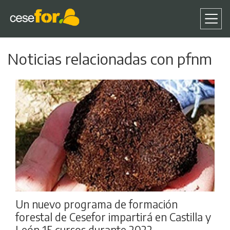
Pasar
Noticias relacionadas con pfnm
al
contenido
principal
Un nuevo programa de formación
forestal de Cesefor impartirá en Castilla y
León 15 cursos durante 2022