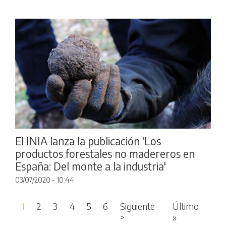
El INIA lanza la publicación 'Los
productos forestales no madereros en
España: Del monte a la industria'
03/07/2020 - 10:44
Paginación
1
2
3
4
5
6
Siguiente
Último
Siguiente página
Última pági
>
»