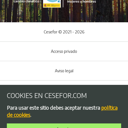
Cesefor © 2021 - 2026
Acceso privado
Aviso legal
Política de Cookies
COOKIES EN CESEFOR.COM
Menú del pie
Para usar este sitio debes aceptar nuestra
política
Política de privacidad
de cookies
.