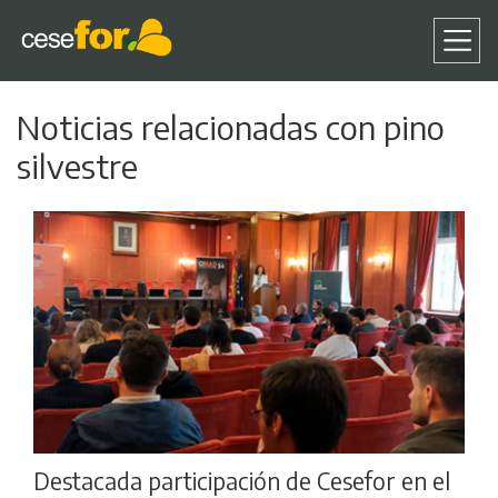
Pasar
Noticias relacionadas con pino
al
contenido
silvestre
principal
Destacada participación de Cesefor en el