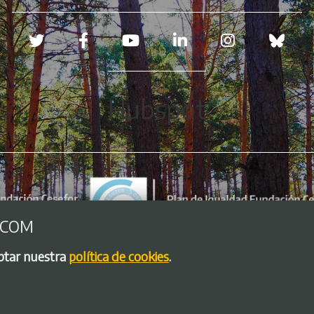
Redes sociales
Hubspot
.COM
eptar nuestra
política de cookies
.