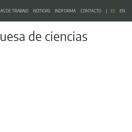
ón principal
EAS DE TRABAJO
NOTICIAS
INDFORMA
CONTACTO
ES
EN
uesa de ciencias