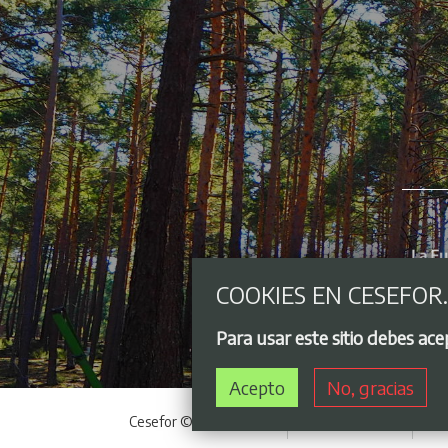
COOKIES EN CESEFOR
Para usar este sitio debes ac
Acepto
No, gracias
Cesefor © 2021 - 2026
Acceso privado
Avi
Menú del pie