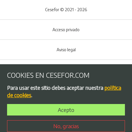
Cesefor © 2021 - 2026
Acceso privado
Aviso legal
Política de Cookies
COOKIES EN CESEFOR.COM
Menú del pie
Para usar este sitio debes aceptar nuestra
política
Política de privacidad
de cookies
.
Acepto
Bolsa de empleo
No, gracias
Perfil contratante