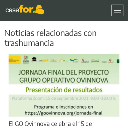
Pasar
Noticias relacionadas con
al
contenido
trashumancia
principal
El GO Ovinnova celebra el 15 de