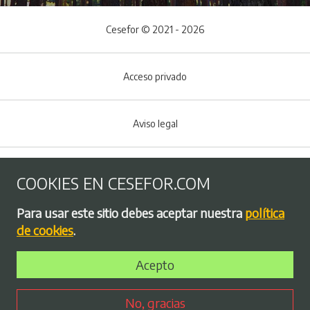
Cesefor © 2021 - 2026
Acceso privado
Aviso legal
Política de Cookies
COOKIES EN CESEFOR.COM
Menú del pie
Para usar este sitio debes aceptar nuestra
política
Política de privacidad
de cookies
.
Acepto
Bolsa de empleo
No, gracias