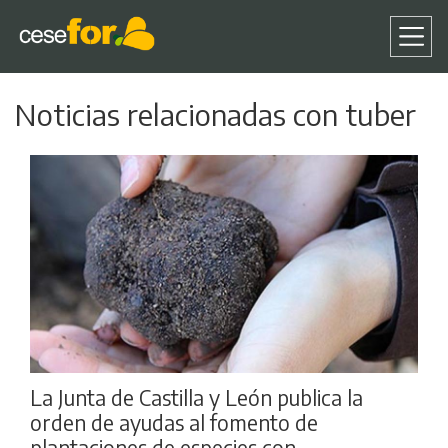
Pasar
Noticias relacionadas con tuber
al
contenido
principal
La Junta de Castilla y León publica la
orden de ayudas al fomento de
plantaciones de especies con