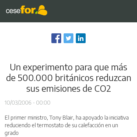
Pasar
al
contenido
principal
Un experimento para que más
de 500.000 británicos reduzcan
sus emisiones de CO2
10/03/2006 - 00:00
El primer ministro, Tony Blair, ha apoyado la iniciativa
reduciendo el termostato de su calefacción en un
grado