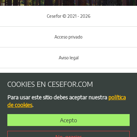
Cesefor © 2021 - 2026
Acceso privado
Aviso legal
Política de Cookies
COOKIES EN CESEFOR.COM
Menú del pie
Para usar este sitio debes aceptar nuestra
política
Política de privacidad
de cookies
.
Acepto
Bolsa de empleo
No, gracias