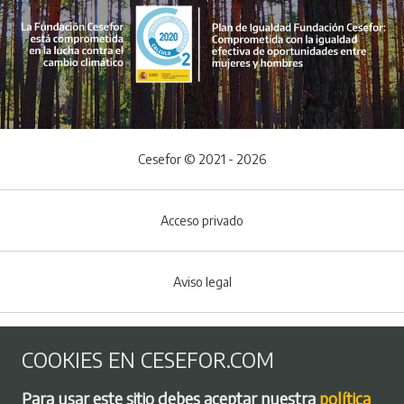
Cesefor © 2021 - 2026
Acceso privado
Aviso legal
Política de Cookies
COOKIES EN CESEFOR.COM
Menú del pie
Para usar este sitio debes aceptar nuestra
política