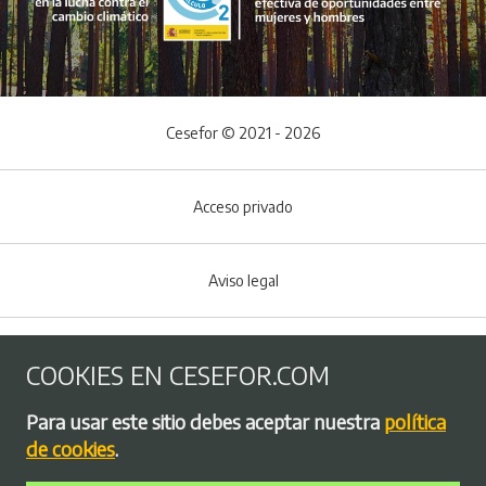
Cesefor © 2021 - 2026
Acceso privado
Aviso legal
Política de Cookies
COOKIES EN CESEFOR.COM
Menú del pie
Para usar este sitio debes aceptar nuestra
política
Política de privacidad
de cookies
.