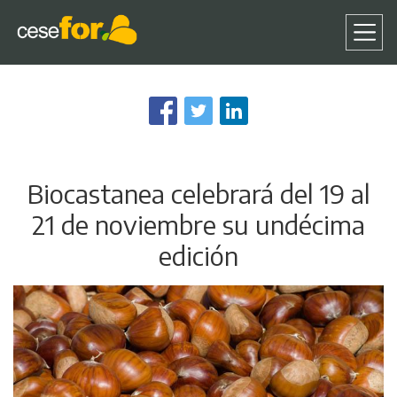
Pasar
al
contenido
principal
Biocastanea celebrará del 19 al
21 de noviembre su undécima
edición