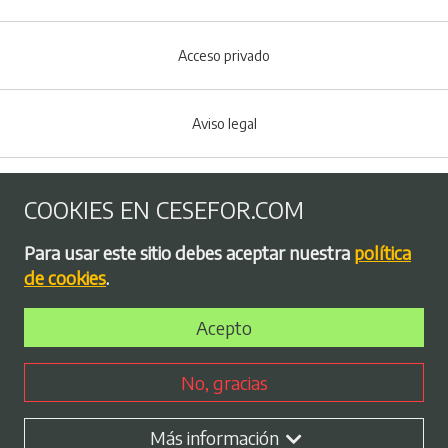
Acceso privado
Aviso legal
Política de Cookies
COOKIES EN CESEFOR.COM
Menú del pie
Para usar este sitio debes aceptar nuestra
política
Política de privacidad
de cookies
.
Acepto
Bolsa de empleo
No, gracias
Perfil contratante
Más información