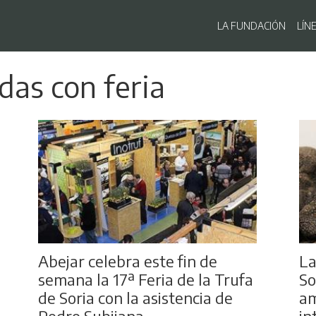
Navegaci
LA FUNDACIÓN
LÍN
Pasar
das con feria
al
contenido
principal
Abejar celebra este fin de
La
semana la 17ª Feria de la Trufa
So
de Soria con la asistencia de
am
Pedro Subijana
in