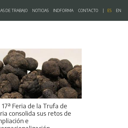
ón principal
EAS DE TRABAJO
NOTICIAS
INDFORMA
CONTACTO
ES
EN
 17ª Feria de la Trufa de
ria consolida sus retos de
pliación e
ternacionalización