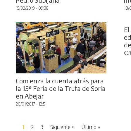
15/02/2019 - 09:38
18/
El
ed
de
03/1
Comienza la cuenta atrás para
la 15ª Feria de la Trufa de Soria
en Abejar
20/01/2017 - 12:51
Siguiente página
Última página
1
2
3
Siguiente >
Último »