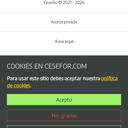
Cesefor © 2021 - 2026
Acceso privado
Aviso legal
Política de Cookies
COOKIES EN CESEFOR.COM
Menú del pie
Para usar este sitio debes aceptar nuestra
política
Política de privacidad
de cookies
.
Acepto
Bolsa de empleo
No, gracias
Perfil contratante