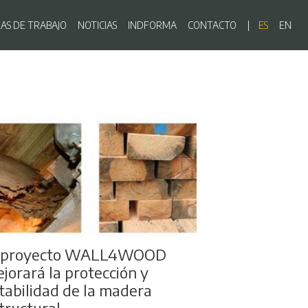
ón principal
EAS DE TRABAJO
NOTICIAS
INDFORMA
CONTACTO
ES
EN
l proyecto WALL4WOOD
jorará la protección y
tabilidad de la madera
tructural