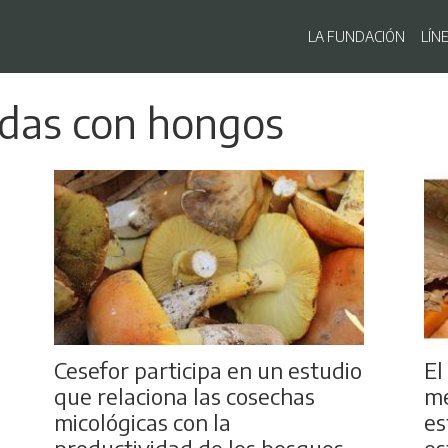
Navegaci
LA FUNDACIÓN
LÍN
Pasar
adas con hongos
al
contenido
principal
Cesefor participa en un estudio
E
que relaciona las cosechas
me
micológicas con la
es
productividad de los bosques
es