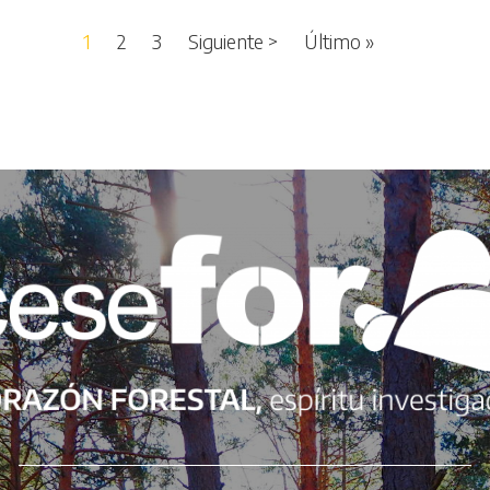
Siguiente página
Última página
1
2
3
Siguiente >
Último »