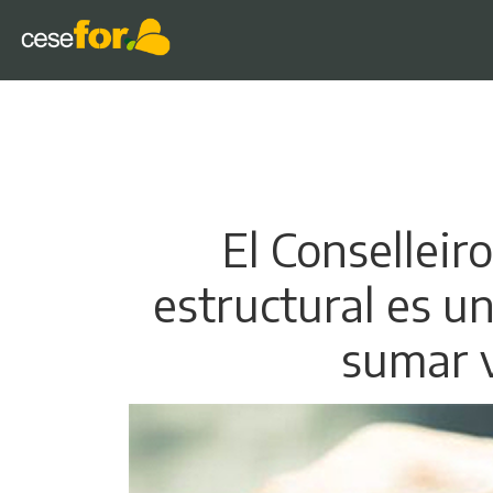
El Conselleir
estructural es u
sumar v