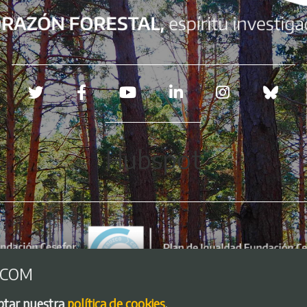
Redes sociales
Hubspot
.COM
eptar nuestra
política de cookies
.