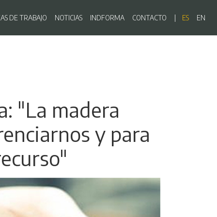
ón principal
EAS DE TRABAJO
NOTICIAS
INDFORMA
CONTACTO
ES
EN
ta: "La madera
renciarnos y para
recurso"