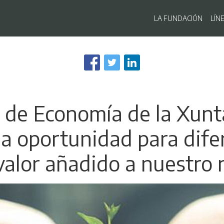
Navegaci
LA FUNDACIÓN
LÍN
Pasar
al
contenido
principal
o de Economía de la Xun
na oportunidad para dife
alor añadido a nuestro 