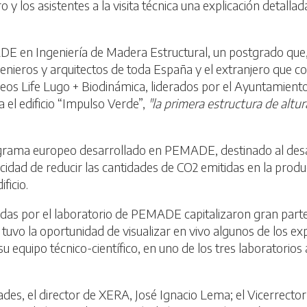
y los asistentes a la visita técnica una explicación detallada
DE en Ingeniería de Madera Estructural, un postgrado que, e
genieros y arquitectos de toda España y el extranjero que 
s Life Lugo + Biodinámica, liderados por el Ayuntamiento 
a el edificio “Impulso Verde”,
"la primera estructura de alt
ograma europeo desarrollado en PEMADE, destinado al desa
cidad de reducir las cantidades de CO2 emitidas en la produ
ficio.
recidas por el laboratorio de PEMADE capitalizaron gran par
 tuvo la oportunidad de visualizar en vivo algunos de los ex
 su equipo técnico-científico, en uno de los tres laborator
ades, el director de XERA, José Ignacio Lema; el Vicerrecto