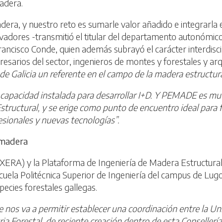
adera.
adera, y nuestro reto es sumarle valor añadido e integrarla
adores -transmitió el titular del departamento autonómic
Francisco Conde, quien además subrayó el carácter interdi
esarios del sector, ingenieros de montes y forestales y arq
de Galicia un referente en el campo de la madera estructura
 capacidad instalada para desarrollar I+D. Y PEMADE es mue
structural, y se erige como punto de encuentro ideal para f
esionales y nuevas tecnologías”.
 madera
l (XERA) y la Plataforma de Ingeniería de Madera Estruct
cuela Politécnica Superior de Ingeniería del campus de Lug
cies forestales gallegas.
e nos va a permitir establecer una coordinación entre la 
ria Forestal, de reciente creación dentro de esta Consellerí