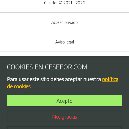
Cesefor © 2021 - 2026
Acceso privado
Aviso legal
Política de Cookies
COOKIES EN CESEFOR.COM
Menú del pie
Para usar este sitio debes aceptar nuestra
política
Política de privacidad
de cookies
.
Acepto
Bolsa de empleo
No, gracias
Perfil contratante