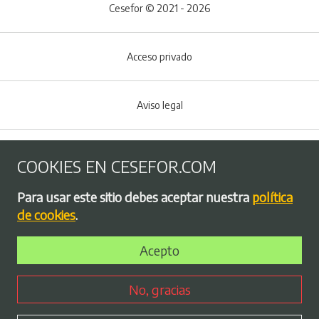
Cesefor © 2021 - 2026
Acceso privado
Aviso legal
Política de Cookies
COOKIES EN CESEFOR.COM
Menú del pie
Para usar este sitio debes aceptar nuestra
política
Política de privacidad
de cookies
.
Acepto
Bolsa de empleo
No, gracias
Perfil contratante