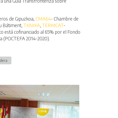
rá una Guía Transfronteriza sobre
teros de Gipuzkoa,
CMA64
- Chambre de
u Bátiment,
TKNIKA
,
TERMCAT
-
cto está cofinanciado al 65% por el Fondo
ra (POCTEFA 2014-2020).
dera