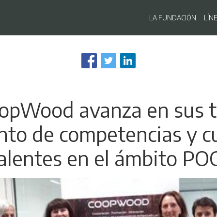
Navegaci
LA FUNDACIÓN
LÍN
Pasar
al
contenido
principal
oopWood avanza en sus tr
nto de competencias y cu
alentes en el ámbito P