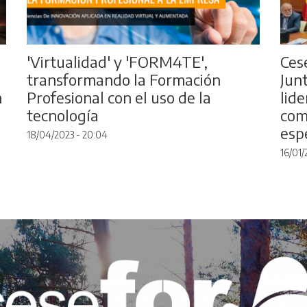
'Virtualidad' y 'FORM4TE',
Ces
transformando la Formación
Jun
n
Profesional con el uso de la
lid
tecnología
com
espe
18/04/2023 - 20:04
16/01/