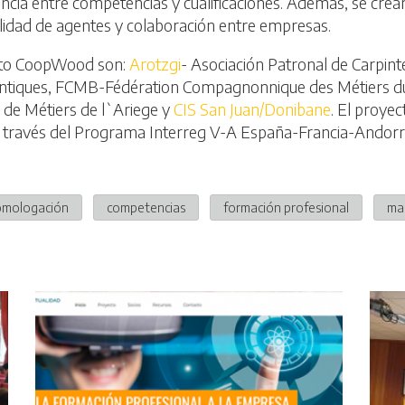
ncia entre competencias y cualificaciones. Además, se crea
vilidad de agentes y colaboración entre empresas.
ecto CoopWood son:
Arotzgi
- Asociación Patronal de Carpin
tlantiques, FCMB-Fédération Compagnonnique des Métiers d
e Métiers de l`Ariege y
CIS San Juan/Donibane
. El proye
 través del Programa Interreg V-A España-Francia-Andor
omologación
competencias
formación profesional
ma