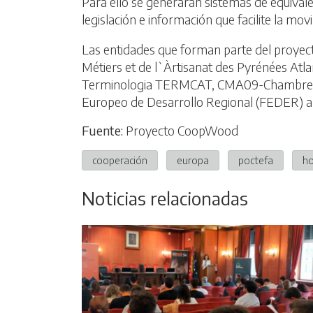
Para ello se generarán sistemas de equivale
legislación e información que facilite la mo
Las entidades que forman parte del proy
Métiers et de l`Àrtisanat des Pyrénées A
Terminologia TERMCAT, CMA09-Chambre d
Europeo de Desarrollo Regional (FEDER) a
Fuente:
Proyecto CoopWood
cooperación
europa
poctefa
h
Noticias relacionadas