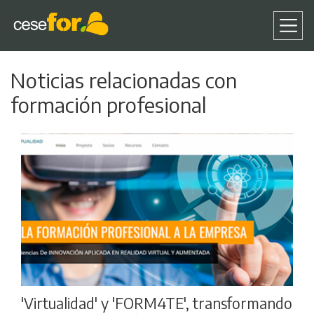
Pasar
Noticias relacionadas con
al
contenido
formación profesional
principal
'Virtualidad' y 'FORM4TE', transformando