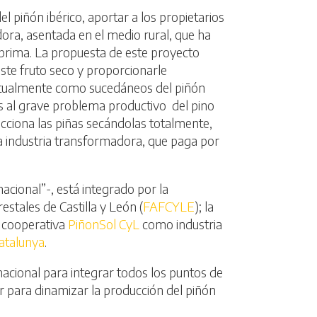
l piñón ibérico, aportar a los propietarios
dora, asentada en el medio rural, que ha
 prima. La propuesta de este proyecto
 este fruto seco y proporcionarle
 actualmente como sucedáneos del piñón
s al grave problema productivo del pino
cciona las piñas secándolas totalmente,
la industria transformadora, que paga por
acional”-, está integrado por la
estales de Castilla y León (
FAFCYLE
); la
d cooperativa
PiñonSol CyL
como industria
Catalunya
.
nacional para integrar todos los puntos de
ar para dinamizar la producción del piñón