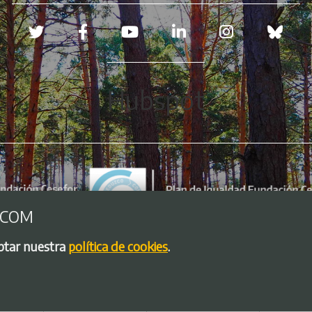
Redes sociales
Hubspot
.COM
eptar nuestra
política de cookies
.
so legal
Política de Cookies
Política de privacidad
Bolsa de