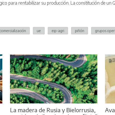
co para rentabilizar su producción. La constitución de un
comercialización
ue
eip-agri
piñón
grupos oper
La madera de Rusia y Bielorrusia,
Avan