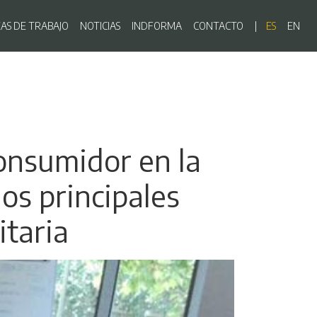
ón principal
EAS DE TRABAJO
NOTICIAS
INDFORMA
CONTACTO
ES
EN
onsumidor en la
os principales
itaria