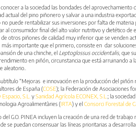
 a conocer a la sociedad las bondades del aprovechamiento de
ad actual del pino piñonero y salvar a una industria exporta
 no puede rentabilizar sus inversiones por falta de materia
 al consumidor final del alto valor nutritivo y dietético de
ión de otros piñones de calidad muy inferior que se venden
 más importante que el primero, consiste en dar solucione
ansión de una chinche, el
Leptoglossus occidentalis,
que su
rendimiento en piñón, circunstancia que está arruinando a 
 aleatorio..
ubtítulo “Mejoras e innovación en la producción del piñón n
ltores de España (
COSE
); la Federación de Asociaciones for
 Espacio, S.L.
y
Sanidad Agrícola ECONEX, S.L.
; la socieda
cnologia Agroalimentàries (
IRTA
) y el
Consorci Forestal de 
o del G.O. PINEA incluyen la creación de una red de trabajo 
nde se puedan consensuar las líneas prioritarias a desarroll