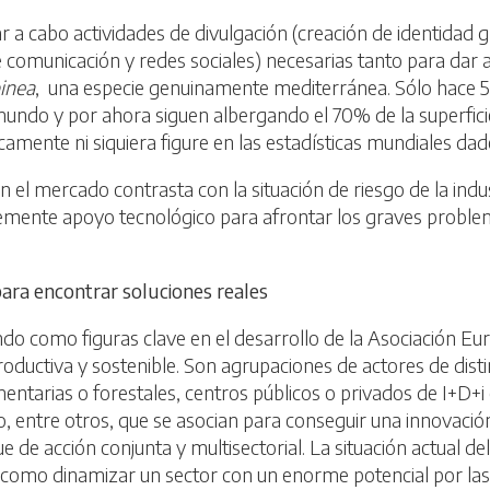
 a cabo actividades de divulgación (creación de identidad gr
e comunicación y redes sociales) necesarias tanto para dar a
inea
, una especie genuinamente mediterránea. Sólo hace 5
 mundo y por ahora siguen albergando el 70% de la superfic
amente ni siquiera figure en las estadísticas mundiales da
 en el mercado contrasta con la situación de riesgo de la ind
emente apoyo tecnológico para afrontar los graves problem
para encontrar soluciones reales
do como figuras clave en el desarrollo de la Asociación Eur
productiva y sostenible. Son agrupaciones de actores de disti
imentarias o forestales, centros públicos o privados de I+D
cro, entre otros, que se asocian para conseguir una innovaci
de acción conjunta y multisectorial. La situación actual d
e como dinamizar un sector con un enorme potencial por las 