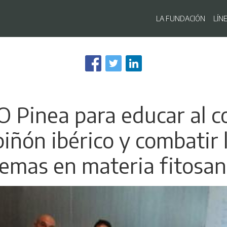
Navegaci
LA FUNDACIÓN
LÍN
Pasar
al
contenido
principal
O Pinea para educar al c
ñón ibérico y combatir l
emas en materia fitosan