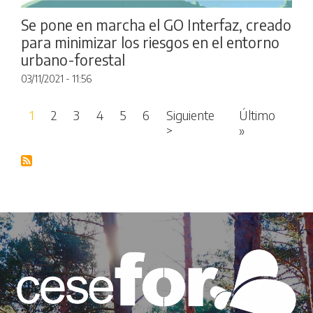
Se pone en marcha el GO Interfaz, creado
para minimizar los riesgos en el entorno
urbano-forestal
03/11/2021 - 11:56
Paginación
1
2
3
4
5
6
Siguiente
Último
Siguiente página
Última pági
>
»