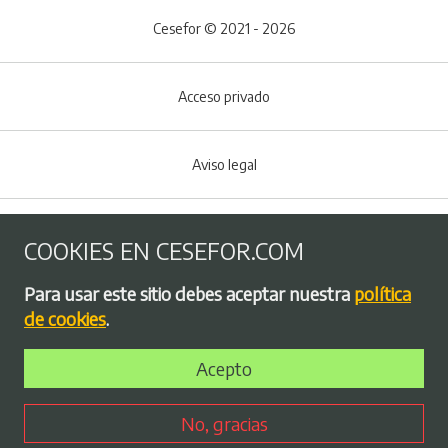
Cesefor © 2021 - 2026
Acceso privado
Aviso legal
Política de Cookies
COOKIES EN CESEFOR.COM
Menú del pie
Para usar este sitio debes aceptar nuestra
política
Política de privacidad
de cookies
.
Acepto
Bolsa de empleo
No, gracias
Perfil contratante