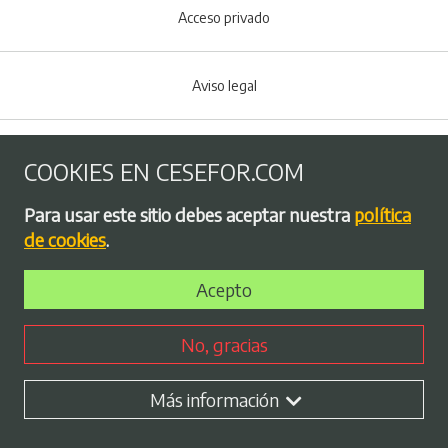
Acceso privado
Aviso legal
Política de Cookies
COOKIES EN CESEFOR.COM
Menú del pie
Para usar este sitio debes aceptar nuestra
política
Política de privacidad
de cookies
.
Acepto
Bolsa de empleo
No, gracias
Perfil contratante
Más información
Plan de Igualdad