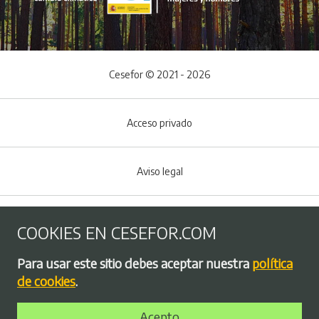
Cesefor © 2021 - 2026
Acceso privado
Aviso legal
Política de Cookies
COOKIES EN CESEFOR.COM
Menú del pie
Para usar este sitio debes aceptar nuestra
política
Política de privacidad
de cookies
.
Acepto
Bolsa de empleo