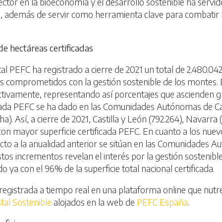
ctor en la bioeconomía y el desarrollo sostenible ha servido
 además de servir como herramienta clave para combatir l
de hectáreas certificadas
tal PEFC ha registrado a cierre de 2021 un total de 2.480.04
ales comprometidos con la gestión sostenible de los montes.
pectivamente, representando así porcentajes que ascienden
icada PEFC se ha dado en las Comunidades Autónomas de Cast
a). Así, a cierre de 2021, Castilla y León (792.264), Navarra (
 mayor superficie certificada PEFC. En cuanto a los nuevos
 a la anualidad anterior se sitúan en las Comunidades Aut
stos incrementos revelan el interés por la gestión sostenib
ndo ya con el 96% de la superficie total nacional certificada.
 registrada a tiempo real en una plataforma online que nutr
tal Sostenible
alojados en la web de
PEFC España
.