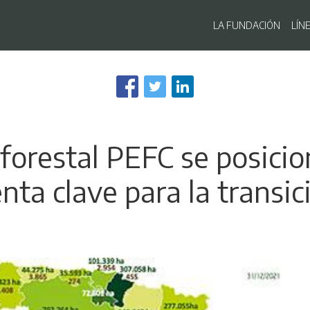
Navegaci
LA FUNDACIÓN
LÍN
Pasar
al
contenido
principal
n forestal PEFC se posici
nta clave para la transic