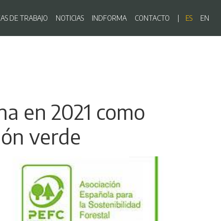
ón principal
EAS DE TRABAJO
NOTICIAS
INDFORMA
CONTACTO
ES
EN
ona en 2021 como
ión verde