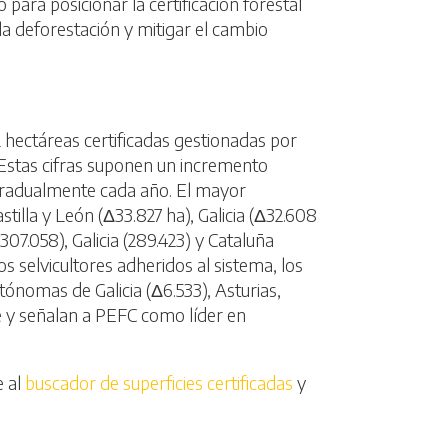
 para posicionar la certificación forestal
a deforestación y mitigar el cambio
2 hectáreas certificadas gestionadas por
 Estas cifras suponen un incremento
 gradualmente cada año. El mayor
illa y León (Δ33.827 ha), Galicia (Δ32.608
307.058), Galicia (289.423) y Cataluña
 selvicultores adheridos al sistema, los
ónomas de Galicia (Δ6.533), Asturias,
le y señalan a PEFC como líder en
e al
buscador de superficies certificadas
y