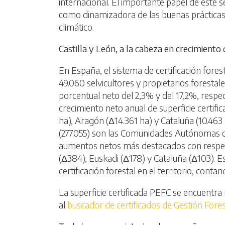
internacional. El importante papel de este se
como dinamizadora de las buenas prácticas,
climático.
Castilla y León, a la cabeza en crecimiento 
En España, el sistema de certificación fores
49.060 selvicultores y propietarios forest
porcentual neto del 2,3% y del 17,2%, res
crecimiento neto anual de superficie certif
ha), Aragón (Δ14.361 ha) y Cataluña (10.463 h
(277.055) son las Comunidades Autónomas con
aumentos netos más destacados con respecto
(Δ384), Euskadi (Δ178) y Cataluña (Δ103). E
certificación forestal en el territorio, conta
La superficie certificada PEFC se encuentra
al
buscador de certificados de Gestión Fores