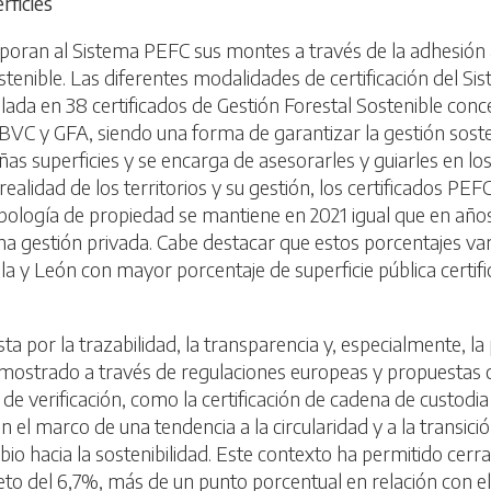
rficies
rporan al Sistema PEFC sus montes a través de la adhesión a
ostenible. Las diferentes modalidades de certificación del S
olada en 38 certificados de Gestión Forestal Sostenible conc
 BVC y GFA, siendo una forma de garantizar la gestión soste
ueñas superficies y se encarga de asesorarles y guiarles en
ealidad de los territorios y su gestión, los certificados PEFC
a tipología de propiedad se mantiene en 2021 igual que en añ
una gestión privada. Cabe destacar que estos porcentajes var
y León con mayor porcentaje de superficie pública certific
.
sta por la trazabilidad, la transparencia y, especialmente, l
emostrado a través de regulaciones europeas y propuestas c
e verificación, como la certificación de cadena de custodia
n el marco de una tendencia a la circularidad y a la transi
ambio hacia la sostenibilidad. Este contexto ha permitido cer
neto del 6,7%, más de un punto porcentual en relación con el