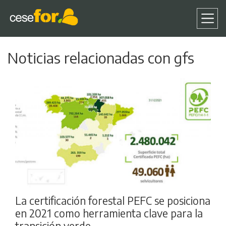
Pasar
Noticias relacionadas con gfs
al
contenido
principal
La certificación forestal PEFC se posiciona
en 2021 como herramienta clave para la
transición verde