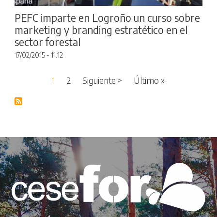
PEFC imparte en Logroño un curso sobre
marketing y branding estratético en el
sector forestal
17/02/2015 - 11:12
Paginación
Siguiente página
Última página
1
2
Siguiente >
Último »