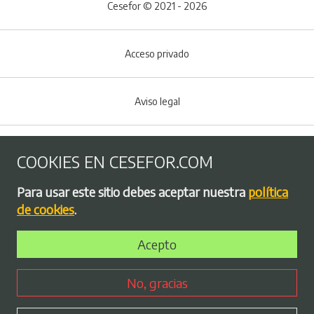
Cesefor © 2021 - 2026
Acceso privado
Aviso legal
Política de Cookies
COOKIES EN CESEFOR.COM
Menú del pie
Para usar este sitio debes aceptar nuestra
política
Política de privacidad
de cookies
.
Acepto
Bolsa de empleo
No, gracias
Perfil contratante